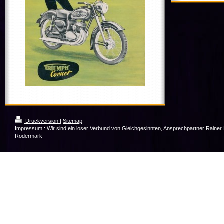
Druckversion
|
Sitemap
Impressum : Wir sind ein loser Verbund von Gleichgesinnten, Ansprechpartner Raine
Rödermark