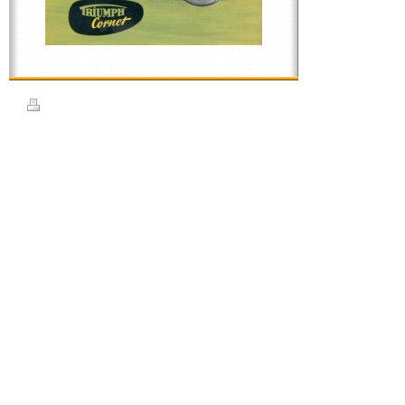
Druckversion
|
Sitemap
Impressum : Wir sind ein loser Verbund von Gleichgesinnten, Ansprechpartner Raine
Rödermark