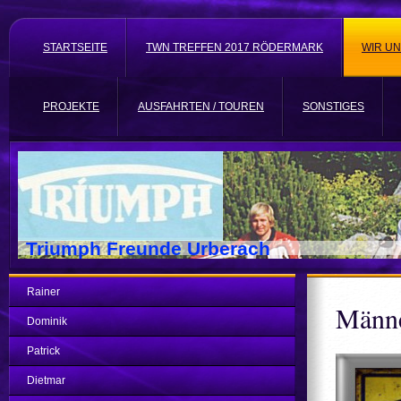
STARTSEITE
TWN TREFFEN 2017 RÖDERMARK
WIR U
PROJEKTE
AUSFAHRTEN / TOUREN
SONSTIGES
Triumph Freunde Urberach
Rainer
Männe
Dominik
Patrick
Dietmar